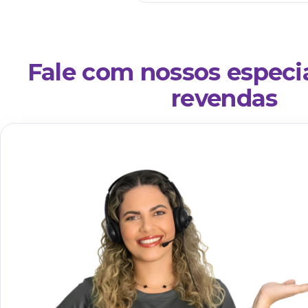
Classificação fiscal i
que reduz chamados
e gera nova receita 
✓
Menos suporte fisca