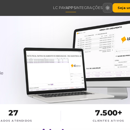
LC PAY
APPS
INTEGR
 o
ra
soluções
mpresas de
 negócio.
mas