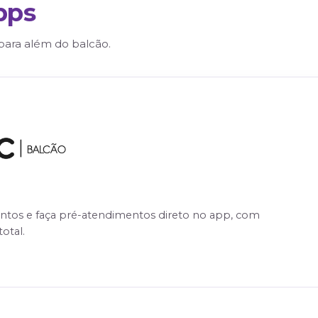
is
OS)
os
Apps