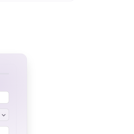
s
der aos seus clientes.
PIX no PDV
Receba pagamentos via Pix
um
diretamente no PDV, sem
te
depender de maquininha de
terceiros.
BANCOS COMPATÍVEIS
Bradesco
Sicredi
Banco do Brasil
lores