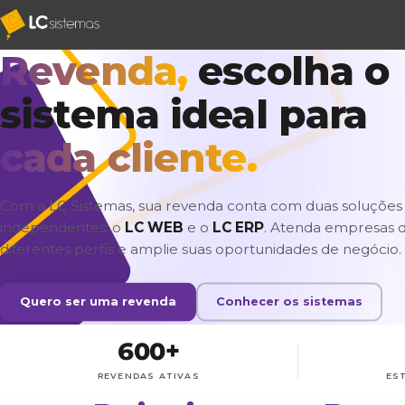
Revenda,
escolha
sistema ideal pa
cada cliente.
Com a LC Sistemas, sua revenda conta com duas 
independentes: o
LC WEB
e o
LC ERP
. Atenda e
diferentes perfis e amplie suas oportunidades de
Quero ser uma revenda
Conhecer os siste