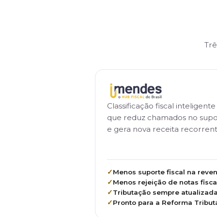
Aplicativos que estendem a operação dos seus 
LC Balcão
LC Coletor de dados
LC Dashboard
LC Força de vendas
Cr
mob
LC Gourmet
LC Portal do Decolador