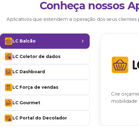
Pix Cobrança
Notificação de cobrança via WhatsApp
grát
Sem taxa de manutenção
Sem taxa de saque
Sem taxa de abertura
Integrado ao LC ERP e LC WEB
App de gestão de recebimento (Android e i
API/MCP aberto para integração
Quero ser uma revenda
Conheça noss