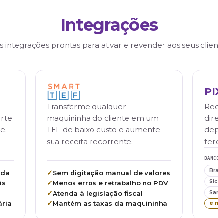
clientes para além do balcão.
ie orçamentos e faça pré-atendimentos direto no a
ilidade total.