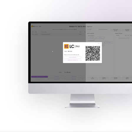
Food
Serviço
Construção
Confec
e muito mais...
rança PIX
seu cliente
da podem