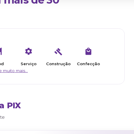
construção e muito mais
vo
Atende do Simples Nacional ao 
mo dia
Função de salvar a venda em 
SNGPC, PBMs, farmácia popular 
dia
Robusto para alto volume de ve
 para
mais de 30
os.