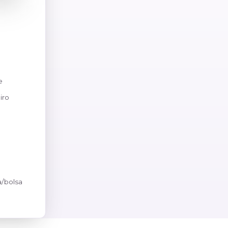
olume
scal/contribuições,
 MD-e, MDF-e e CT-e
as, fiscal e financeiro
arias, material de