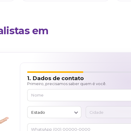
Integraçõe
Três integrações prontas para ativar e reven
nteligente
Transforme qualquer
 no suporte
maquininha do cliente em 
recorrente.
TEF de baixo custo e aumen
sua receita recorrente.
l na revenda
✓
Sem digitação manual de va